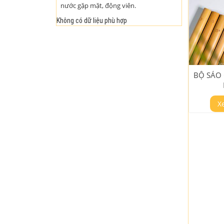
nước gặp mặt, động viên.
Không có dữ liệu phù hợp
BỘ SÁO
X