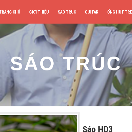
TRANG CHỦ
GIỚI THIỆU
SÁO TRÚC
GUITAR
ỐNG HÚT TRE
SÁO TRÚC
Sáo HD3