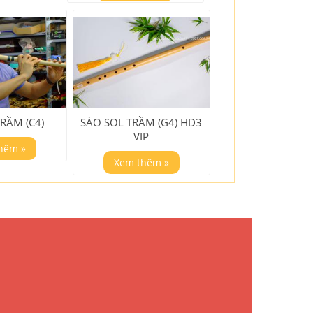
RẦM (C4)
SÁO SOL TRẦM (G4) HD3
VIP
hêm »
Xem thêm »