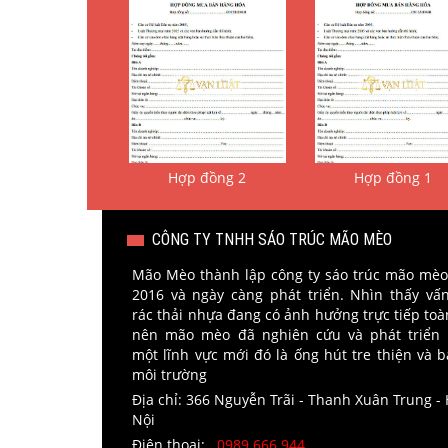
Hợp đồng 2
Hợp đồng 1
CÔNG TY TNHH SÁO TRÚC MÃO MÈO
Mão Mèo thành lập công ty sáo trúc mão mè
2016 và ngày càng phát triển. Nhìn thấy vấ
rác thải nhựa đang có ảnh hưởng trực tiếp toà
nên mão mèo đã nghiên cứu và phát triển
một lĩnh vực mới đó là ống hút tre thiện và b
môi trường
Địa chỉ: 366 Nguyễn Trãi - Thanh Xuân Trung -
Nội
Điện thoại:
0989.666.944