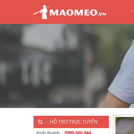
HỖ TRỢ TRỰC TUYẾN
Kinh doanh :
0989.666.944