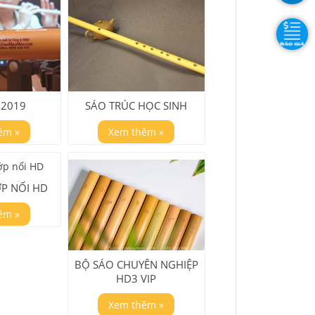
 2019
SÁO TRÚC HỌC SINH
êm »
Xem thêm »
P NỐI HD
êm »
BỘ SÁO CHUYÊN NGHIỆP
HD3 VIP
Xem thêm »