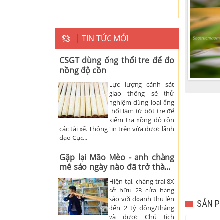
TIN TỨC MỚI
CSGT dùng ống thổi tre để đo
nồng độ cồn
Lực lượng cảnh sát
giao thông sẽ thử
nghiệm dùng loại ống
thổi làm từ bột tre để
kiểm tra nồng độ cồn
các tài xế. Thông tin trên vừa được lãnh
đạo Cục...
Gặp lại Mão Mèo - anh chàng
mê sáo ngày nào đã trở thành
ông chủ 23 cửa hàng
Hiện tại, chàng trai 8X
sở hữu 23 cửa hàng
sáo với doanh thu lên
SẢN P
đến 2 tỷ đồng/tháng
và được Chủ tịch