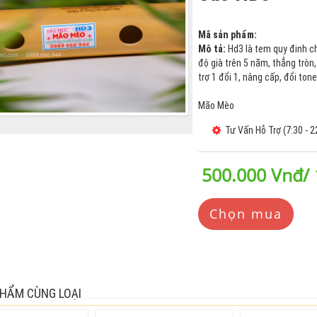
Mã sản phẩm:
Mô tả:
Hd3 là tem quy đinh ch
độ già trên 5 năm, thẳng tròn,
trợ 1 đổi 1, nâng cấp, đổi tone
Mão Mèo
Tư Vấn Hỗ Trợ (7:30 - 2
500.000 Vnđ/ 
Chọn mua
HẨM CÙNG LOẠI