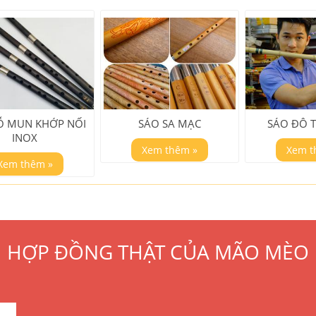
Ỗ MUN KHỚP NỐI
SÁO SA MẠC
SÁO ĐÔ T
INOX
Xem thêm »
Xem t
Xem thêm »
HỢP ĐỒNG THẬT CỦA MÃO MÈO