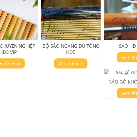
 CHUYÊN NGHIỆP
BỘ SÁO NGANG ĐỦ TÔNG
SÁO HD
HD3 VIP
HD5
Xem th
em thêm »
Xem thêm »
SÁO GỖ KHỚ
Xem th