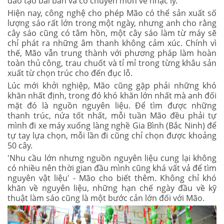
đào tạo bài bản và có chuyên môn về nhạc lý.
Hiện nay, công nghệ cho phép Mão có thể sản xuất số
lượng sáo rất lớn trong một ngày, nhưng anh cho rằng
cây sáo cũng có tâm hồn, một cây sáo làm từ máy sẽ
chỉ phát ra những âm thanh không cảm xúc. Chính vì
thế, Mão vẫn trung thành với phương pháp làm hoàn
toàn thủ công, trau chuốt và tỉ mỉ trong từng khâu sản
xuất từ chọn trúc cho đến đục lỗ.
Lúc mới khởi nghiệp, Mão cũng gặp phải những khó
khăn nhất định, trong đó khó khăn lớn nhất mà anh đối
mặt đó là nguồn nguyên liệu. Để tìm được những
thanh trúc, nứa tốt nhất, mỗi tuần Mão đều phải tự
mình đi xe máy xuống làng nghề Gia Bình (Bắc Ninh) để
tự tay lựa chọn, mỗi lần đi cũng chỉ chọn được khoảng
50 cây.
'Nhu cầu lớn nhưng nguồn nguyên liệu cung lại không
có nhiều nên thời gian đầu mình cũng khá vất vả để tìm
nguyên vật liệu' - Mão cho biết thêm. Không chỉ khó
khăn về nguyên liệu, những hạn chế ngày đầu về kỹ
thuật làm sáo cũng là một bước cản lớn đối với Mão.