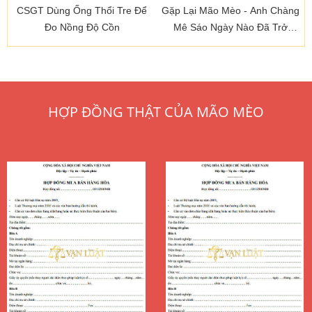
CSGT Dùng Ống Thổi Tre Để
Gặp Lại Mão Mèo - Anh Chàng
Đo Nồng Độ Cồn
Mê Sáo Ngày Nào Đã Trở
Thành Ông...
HỢP ĐỒNG THẬT CỦA MÃO MÈO