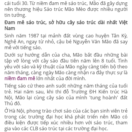
cái tuổi 30. Từ niềm đam mê sáo trúc, Mão đã gây dựng
nên thương hiệu Sáo trúc Mão Mèo được nhiều người
tin tưởng.
Đam mê sáo trúc, sở hữu
cây sáo trúc dài nhất Việt
Nam
Sinh năm 1987 tại mảnh đất vùng cao huyện Tân Kỳ,
Nghệ An, ngay từ nhỏ, cậu bé Nguyễn Văn Mão đã say
mê với tiếng sáo.
Dưới sự hướng dẫn của cha, Mão bắt đầu những bài
tập vỡ lòng với cây sáo đầu tiên năm lên 8 tuổi. Tình
yêu với sáo và kỹ thuật của Mão ngày càng tiến bộ theo
năm tháng, càng ngày Mão càng nhận ra đây thực sự là
niềm đam mê
lớn nhất của đời mình.
Tiếng sáo cứ theo anh suốt những năm tháng của tuổi
trẻ. Hai năm sau, khi thi đỗ Trường ĐH Kiến trúc Hà
Nội, Mão lại cùng cây sáo của mình 'tung hoành' đất
Thủ đô.
Ở Hà Nội, phong trào chơi sáo của các bạn sinh viên trẻ
trong các trường đại học khá phát triển nên Mão có
điều kiện được tiếp xúc nhiều hơn với sáo trúc, tham
gia vào các CLB sáo trúc tại các trường đại học.